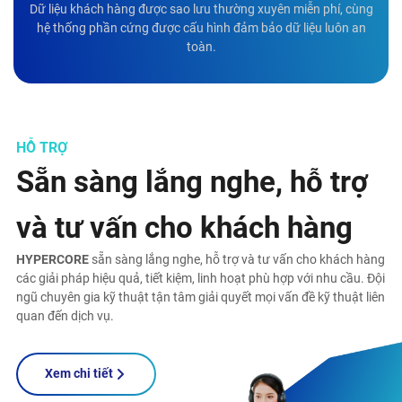
Dữ liệu khách hàng được sao lưu thường xuyên miễn phí, cùng
hệ thống phần cứng được cấu hình đảm bảo dữ liệu luôn an
toàn.
HỖ TRỢ
Sẵn sàng lắng nghe, hỗ trợ
và tư vấn cho khách hàng
HYPERCORE
sẵn sàng lắng nghe, hỗ trợ và tư vấn cho khách hàng
các giải pháp hiệu quả, tiết kiệm, linh hoạt phù hợp với nhu cầu. Đội
ngũ chuyên gia kỹ thuật tận tâm giải quyết mọi vấn đề kỹ thuật liên
quan đến dịch vụ.
Xem chi tiết