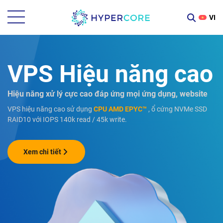
VI
VPS Hiệu năng cao
Hiệu năng xử lý cực cao đáp ứng mọi ứng dụng, website
VPS hiệu năng cao sử dụng
CPU AMD EPYC™
, ổ cứng NVMe SSD
RAID10 với IOPS 140k read / 45k write.
Xem chi tiết